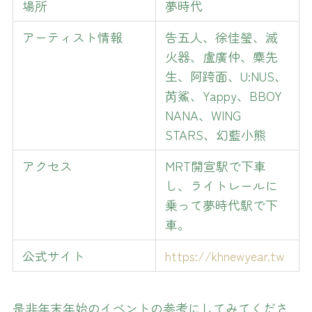
場所
夢時代
アーティスト情報
告五人、徐佳瑩、滅
火器、盧廣仲、麋先
生、阿跨面、U:NUS、
芮鯊、Yappy、BBOY
NANA、WING
STARS、幻藍小熊
アクセス
MRT開宣駅で下車
し、ライトレールに
乗って夢時代駅で下
車。
公式サイト
https://khnewyear.tw
是非年末年始のイベントの参考にしてみてくださ