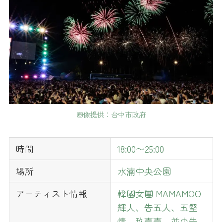
画像提供：台中市政府
時間
18:00〜25:00
場所
水湳中央公園
アーティスト情報
韓國女團 MAMAMOO
輝人、告五人、五堅
情、玖壹壹，並由告