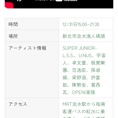
時間
12/31日15:00~21:30
場所
新北市淡水漁人碼頭
アーティスト情報
SUPER JUNIOR-
L.S.S.、U:NUS、宇宙
人、卓文萱、板凳樂
團、范逸臣、孫淑
媚、梁舒涵、許富
凱、陳勢安、葛西
瓦、OPEN!家族
アクセス
MRT淡水駅から指南
客運バスの紅26に乗