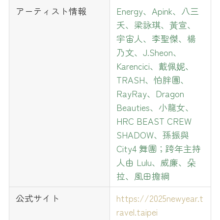
アーティスト情報
Energy、Apink、八三
夭、梁詠琪、黃宣、
宇宙人、李聖傑、楊
乃文、J.Sheon、
Karencici、戴佩妮、
TRASH、怕胖團、
RayRay、Dragon
Beauties、小龍女、
HRC BEAST CREW
SHADOW、孫振與
City4 舞團；跨年主持
人由 Lulu、威廉、朵
拉、風田擔綱
公式サイト
https://2025newyear.t
ravel.taipei