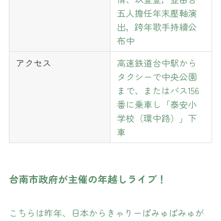
五人擔任年末壓軸演
出，跨年歌手持續公
布中
アクセス
高速鉄道台中駅から
タクシーで中央公園
まで、またはバス156
番に乗車し「泰安小
学校（環中路）」下
車
台南市政府が主催の年越しライブ！
こちらは昨年、日本からきゃりーぱみゅぱみゅが