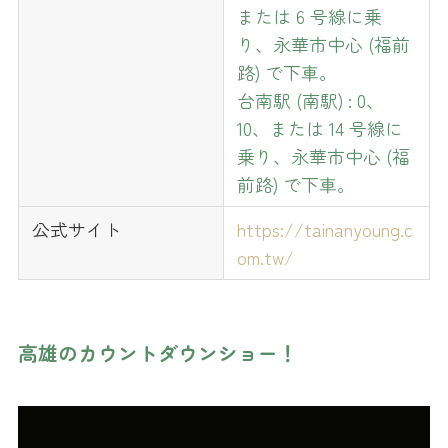
または 6 号線に乗
り、永華市中心 (福前
路) で下車。
台南駅 (南駅) : 0、
10、または 14 号線に
乗り、永華市中心 (福
前路) で下車。
公式サイト
https://tainanyoung.c
om.tw/
高雄のカウントダウンショー！