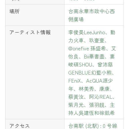
場所
台南永華市政中心西
側廣場
アーティスト情報
李俊昊LeeJunho、動
力火車、玖壹壹、
@onefive 孫盛希、艾
怡良、Bii畢書盡、婁
峻碩SHOU、曾沛慈
GENBLUE幻藍小熊、
FEniX、AcQUA源少
年、林美秀、康康、
蔡黃汝、阿沁REAL、
紫月光、張羽靚、主
持人吳建恆和徐凱希
アクセス
台南駅 (北駅) : 0 号線