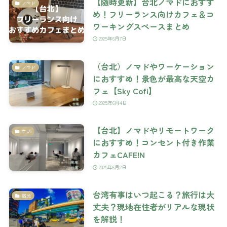
【随時更新】台北ノマドにおすす
ノマド
め！フリーランス向けカフェ＆コ
ワーキングスペースまとめ
2025年6月7日
（台北）ノマドやワーケーション
ノマド
におすすめ！景色が最高な天空カ
フェ【Sky Cofi】
2025年6月4日
【台北】ノマドやリモートワーク
生活
におすすめ！コンセント付き作業
カフェCAFE!N
2025年6月2日
台湾有事はいつ起こる？旅行は大
観光
丈夫？現地在住者がリアルな現状
を解説！