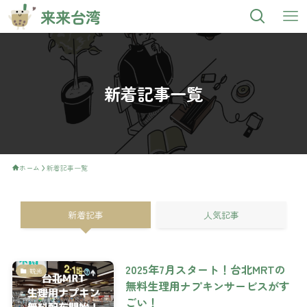
来来台湾
新着記事一覧
ホーム
新着記事一覧
新着記事
人気記事
2025年7月スタート！台北MRTの
観光
無料生理用ナプキンサービスがす
ごい！