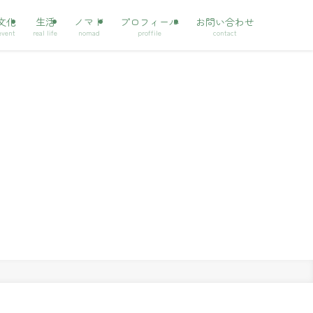
文化
生活
ノマド
プロフィール
お問い合わせ
event
real life
nomad
proffile
contact