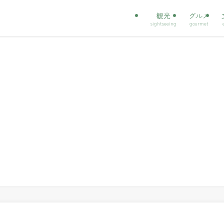
観光
グルメ
sightseeing
gourmet