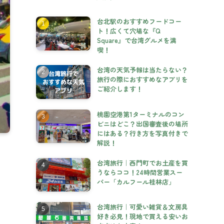
台北駅のおすすめフードコー
ト！広くて穴場な『Q
Square』で台湾グルメを満
喫！
台湾の天気予報は当たらない？
旅行の際におすすめなアプリを
ご紹介します！
桃園空港第1ターミナルのコン
ビニはどこ？出国審査後の場所
にはある？行き方を写真付きで
解説！
台湾旅行｜西門町でお土産を買
うならココ！24時間営業スー
パー「カルフール桂林店」
台湾旅行｜可愛い雑貨＆文房具
好き必見！現地で買える安いお