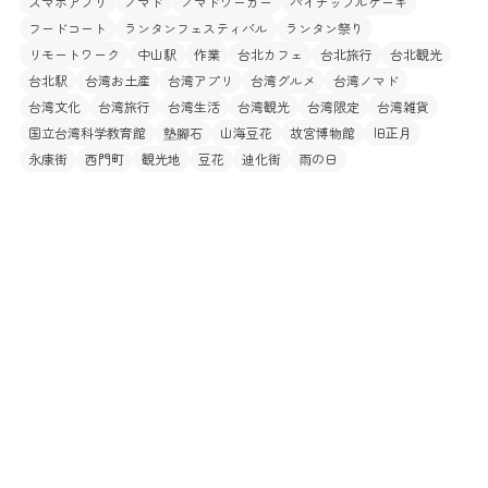
スマホアプリ
ノマド
ノマドワーカー
パイナップルケーキ
フードコート
ランタンフェスティバル
ランタン祭り
リモートワーク
中山駅
作業
台北カフェ
台北旅行
台北観光
台北駅
台湾お土産
台湾アプリ
台湾グルメ
台湾ノマド
台湾文化
台湾旅行
台湾生活
台湾観光
台湾限定
台湾雑貨
国立台湾科学教育館
墊腳石
山海豆花
故宮博物館
旧正月
永康街
西門町
観光地
豆花
迪化街
雨の日