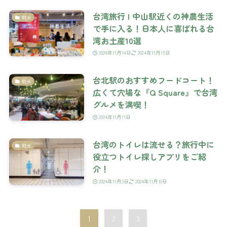
台湾旅行 | 中山駅近くの神農生活
観光
で手に入る！日本人に喜ばれる台
湾お土産10選
2024年11月14日
2024年11月15日
台北駅のおすすめフードコート！
観光
広くて穴場な『Q Square』で台湾
グルメを満喫！
2024年11月11日
台湾のトイレは流せる？旅行中に
観光
役立つトイレ探しアプリをご紹
介！
2024年11月3日
2024年11月10日
1
2
3