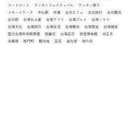
フードコート
ランタンフェスティバル
ランタン祭り
リモートワーク
中山駅
作業
台北カフェ
台北旅行
台北観光
台北駅
台湾お土産
台湾アプリ
台湾グルメ
台湾ノマド
台湾文化
台湾旅行
台湾生活
台湾観光
台湾限定
台湾雑貨
国立台湾科学教育館
墊腳石
山海豆花
故宮博物館
旧正月
永康街
西門町
観光地
豆花
迪化街
雨の日