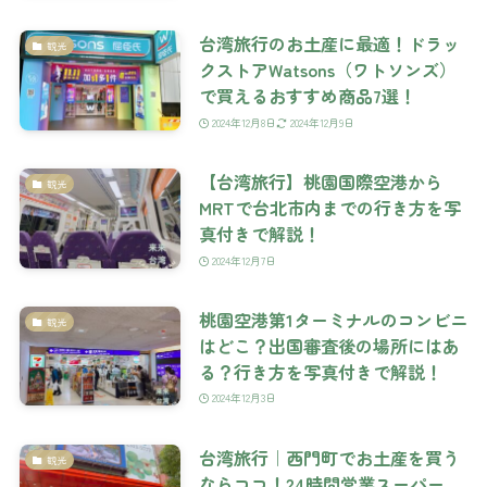
台湾旅行のお土産に最適！ドラッ
観光
クストアWatsons（ワトソンズ）
で買えるおすすめ商品7選！
2024年12月8日
2024年12月9日
【台湾旅行】桃園国際空港から
観光
MRTで台北市内までの行き方を写
真付きで解説！
2024年12月7日
桃園空港第1ターミナルのコンビニ
観光
はどこ？出国審査後の場所にはあ
る？行き方を写真付きで解説！
2024年12月3日
台湾旅行｜西門町でお土産を買う
観光
ならココ！24時間営業スーパー