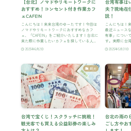
【台北】ノマドやリモートワークに
台湾有事は
おすすめ！コンセント付き作業カフ
夫？現地在
ェCAFE!N
説！
こんにちは！来来台湾のゆーたです！今回は
こんにちは！
ノマドやリモートワークにおすすめなカフ
最近ニュース
ェ、「CAFE!N」をご紹介いたします！台北に
有事」につい
来た際に作業したいカフェを探している人...
す。実際に台湾
2025年6月2日
2025年5月31日
観光
台湾で宝くじ！スクラッチに挑戦！
台北の雨の
観光客でも買える公益彩券の楽しみ
ごし方やお
方とは？
します！