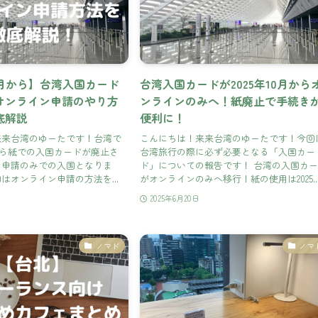
10月から】台湾入国カード
台湾入国カードが2025年10月から
オンライン申請のやり方
ンラインのみへ！紙廃止で手続き
底解説
便利に！
来来台湾のゆーたです！台湾で
こんにちは！来来台湾のゆーたです！今回
月から紙での入国カードが廃止さ
台湾旅行の際に必ず必要となる「入国カー
ン申請のみでの入国となりま
ド」についての報告です！ 台湾の入国カ
はオンライン申請の方法を...
がオンラインのみへ移行！紙の使用は2025..
2025年6月20日
ノマド
ノマ