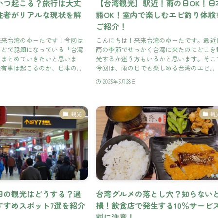
いつ起こる？旅行は大丈
【台湾観光】駅近！雨の日OK！日
住者がリアルな現状を解
語OK！室内で楽しむエビ釣り体験
ご紹介！
来来台湾のゆーたです！今回は
こんにちは！来来台湾のゆーたです。最近
などで話題になっている「台湾
雨の季節でせっかく台湾に来たのにどこを
てまとめていきたいと思いま
光するか迷う方もいるかと思います。そこ
有事は起こるのか、日本の...
今回は、雨の日でも楽しめる台湾のエビ...
2025年5月28日
観光
観
日の観光はどうする？過
台湾グルメの落とし穴？知らない
すすめスポット7選を紹介
損！飲食店で発生する10％サービ
料に注意！