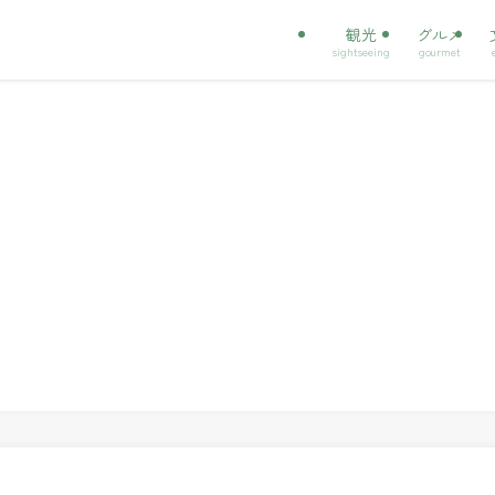
観光
グルメ
sightseeing
gourmet