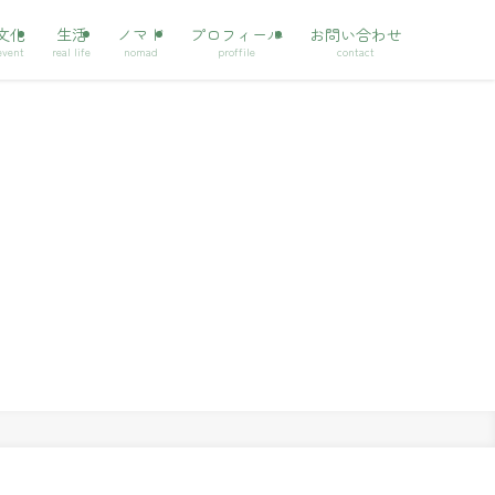
文化
生活
ノマド
プロフィール
お問い合わせ
event
real life
nomad
proffile
contact