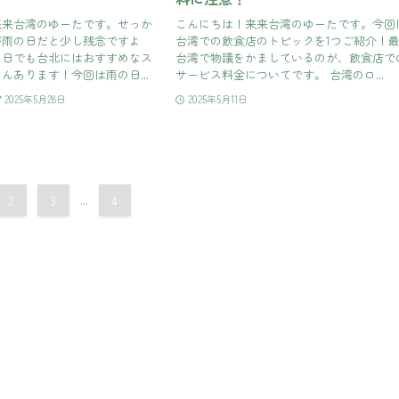
来来台湾のゆーたです。せっか
こんにちは！来来台湾のゆーたです。今回
が雨の日だと少し残念ですよ
台湾での飲食店のトピックを1つご紹介！
の日でも台北にはおすすめなス
台湾で物議をかましているのが、飲食店で
んあります！今回は雨の日...
サービス料金についてです。 台湾のロ...
2025年5月28日
2025年5月11日
2
3
...
4