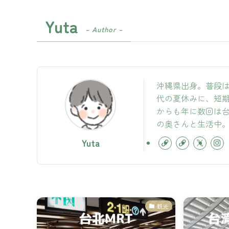
Yuta
– Author –
沖縄県出身。普段は
代の夏休みに、短
からも年に数回は台
の奥さんと生活中
Yuta
観光