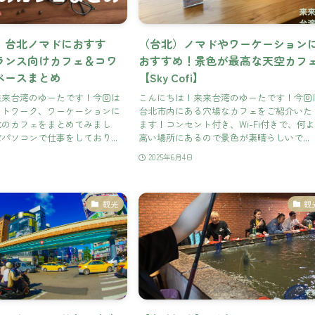
】台北ノマドにおすす
（台北）ノマドやワーケーション
ランス向けカフェ＆コワ
おすすめ！景色が最高な天空カフ
ペースまとめ
【Sky Cofi】
来来台湾のゆーたです！今回は
こんにちは！来来台湾のゆーたです！今回
ートワーク、ワーケーションに
台北市内にある穴場なカフェをご紹介いた
北のカフェをまとめてみまし
ます！コンセント付き、Wi-Fi付きで、何
パソコンで仕事をしており...
高い場所にあるので景色が素晴らしいで...
2025年6月4日
観光
観