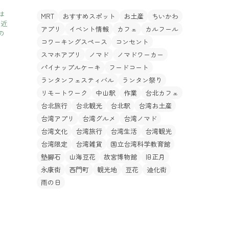
は
MRT
おすすめスポット
お土産
ちいかわ
最近
アプリ
イベント情報
カフェ
カルフール
の
コワーキングスペース
コンセント
スマホアプリ
ノマド
ノマドワーカー
パイナップルケーキ
フードコート
ランタンフェスティバル
ランタン祭り
リモートワーク
中山駅
作業
台北カフェ
台北旅行
台北観光
台北駅
台湾お土産
台湾アプリ
台湾グルメ
台湾ノマド
台湾文化
台湾旅行
台湾生活
台湾観光
台湾限定
台湾雑貨
国立台湾科学教育館
墊腳石
山海豆花
故宮博物館
旧正月
永康街
西門町
観光地
豆花
迪化街
雨の日