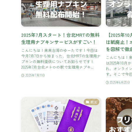
2025年7月スタート！台北MRTの無料
【2025年
生理用ナプキンサービスがすごい！
は紙廃止！
を図解で徹
こんにちは！来来台湾のゆーたです！今回は
今月7月7日から始まった、台北MRTの生理用ナ
こんにちは！
プキンの無料提供についてお知らせです！
は2025年10
2025年7月台北メトロの駅で生理用ナプキ...
れ、オンライ
す。そこで今回
2025年7月11日
2025年6月20日
観光