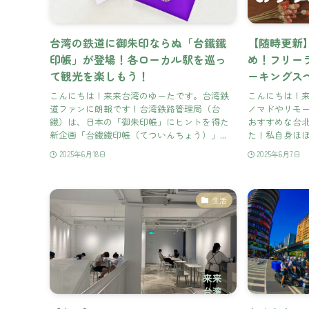
台湾の鉄道に御朱印ならぬ「台鐵鐵
【随時更新
印帳」が登場！各ローカル駅を巡っ
め！フリー
て観光を楽しもう！
ーキングス
こんにちは！来来台湾のゆーたです。台湾鉄
こんにちは！
道ファンに朗報です！台湾鉄路管理局（台
ノマドやリモ
鐵）は、日本の「御朱印帳」にヒントを得た
おすすめな台
新企画「台鐵鐵印帳（てついんちょう）」...
た！私自身ほぼ
2025年6月18日
2025年6月7日
生活