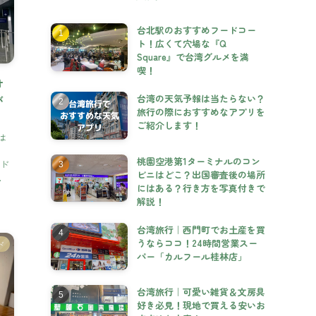
台北駅のおすすめフードコー
ト！広くて穴場な『Q
Square』で台湾グルメを満
喫！
オ
台湾の天気予報は当たらない？
が
旅行の際におすすめなアプリを
ご紹介します！
は
桃園空港第1ターミナルのコン
ード
ビニはどこ？出国審査後の場所
.
にはある？行き方を写真付きで
解説！
台湾旅行｜西門町でお土産を買
うならココ！24時間営業スー
ド
パー「カルフール桂林店」
台湾旅行｜可愛い雑貨＆文房具
好き必見！現地で買える安いお