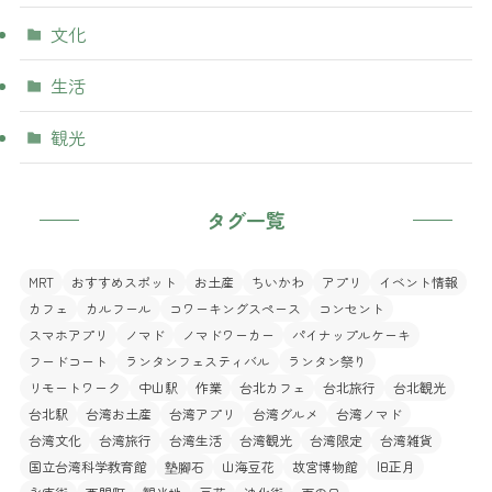
文化
生活
観光
タグ一覧
MRT
おすすめスポット
お土産
ちいかわ
アプリ
イベント情報
カフェ
カルフール
コワーキングスペース
コンセント
スマホアプリ
ノマド
ノマドワーカー
パイナップルケーキ
フードコート
ランタンフェスティバル
ランタン祭り
リモートワーク
中山駅
作業
台北カフェ
台北旅行
台北観光
台北駅
台湾お土産
台湾アプリ
台湾グルメ
台湾ノマド
台湾文化
台湾旅行
台湾生活
台湾観光
台湾限定
台湾雑貨
国立台湾科学教育館
墊腳石
山海豆花
故宮博物館
旧正月