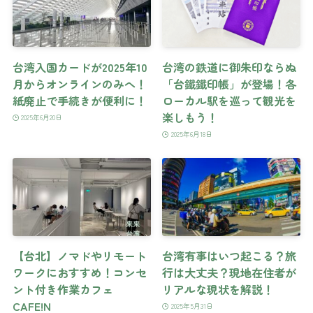
台湾入国カードが2025年10
台湾の鉄道に御朱印ならぬ
月からオンラインのみへ！
「台鐵鐵印帳」が登場！各
紙廃止で手続きが便利に！
ローカル駅を巡って観光を
楽しもう！
2025年6月20日
2025年6月18日
【台北】ノマドやリモート
台湾有事はいつ起こる？旅
ワークにおすすめ！コンセ
行は大丈夫？現地在住者が
ント付き作業カフェ
リアルな現状を解説！
CAFE!N
2025年5月31日