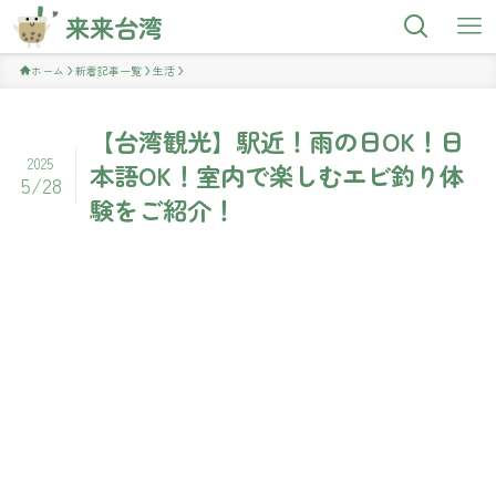
来来台湾
ホーム
新着記事一覧
生活
【台湾観光】駅近！雨の日OK！日
2025
本語OK！室内で楽しむエビ釣り体
5/28
験をご紹介！