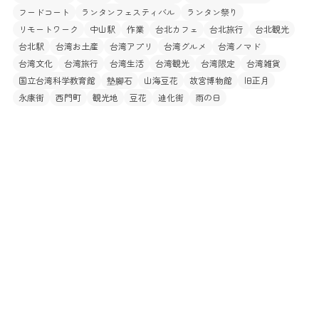
フードコート
ランタンフェスティバル
ランタン祭り
リモートワーク
中山駅
作業
台北カフェ
台北旅行
台北観光
台北駅
台湾お土産
台湾アプリ
台湾グルメ
台湾ノマド
台湾文化
台湾旅行
台湾生活
台湾観光
台湾限定
台湾雑貨
国立台湾科学教育館
墊腳石
山海豆花
故宮博物館
旧正月
永康街
西門町
観光地
豆花
迪化街
雨の日