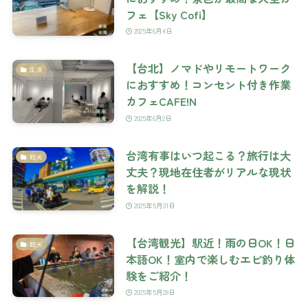
フェ【Sky Cofi】
2025年6月4日
【台北】ノマドやリモートワーク
生活
におすすめ！コンセント付き作業
カフェCAFE!N
2025年6月2日
台湾有事はいつ起こる？旅行は大
観光
丈夫？現地在住者がリアルな現状
を解説！
2025年5月31日
【台湾観光】駅近！雨の日OK！日
観光
本語OK！室内で楽しむエビ釣り体
験をご紹介！
2025年5月28日