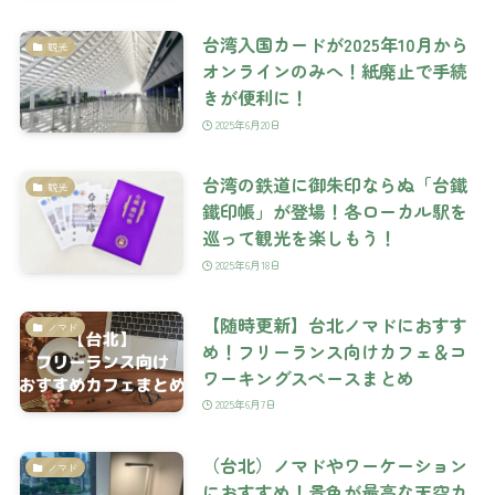
台湾入国カードが2025年10月から
観光
オンラインのみへ！紙廃止で手続
きが便利に！
2025年6月20日
台湾の鉄道に御朱印ならぬ「台鐵
観光
鐵印帳」が登場！各ローカル駅を
巡って観光を楽しもう！
2025年6月18日
【随時更新】台北ノマドにおすす
ノマド
め！フリーランス向けカフェ＆コ
ワーキングスペースまとめ
2025年6月7日
（台北）ノマドやワーケーション
ノマド
におすすめ！景色が最高な天空カ