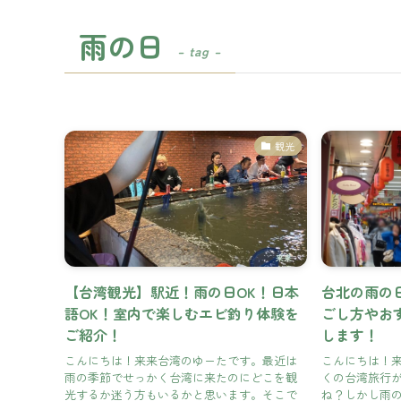
雨の日
– tag –
観光
【台湾観光】駅近！雨の日OK！日本
台北の雨の
語OK！室内で楽しむエビ釣り体験を
ごし方やお
ご紹介！
します！
こんにちは！来来台湾のゆーたです。最近は
こんにちは！
雨の季節でせっかく台湾に来たのにどこを観
くの台湾旅行
光するか迷う方もいるかと思います。そこで
ね？しかし雨