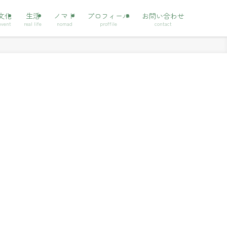
文化
生活
ノマド
プロフィール
お問い合わせ
event
real life
nomad
proffile
contact