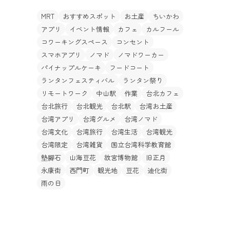
MRT
おすすめスポット
お土産
ちいかわ
アプリ
イベント情報
カフェ
カルフール
コワーキングスペース
コンセント
スマホアプリ
ノマド
ノマドワーカー
パイナップルケーキ
フードコート
ランタンフェスティバル
ランタン祭り
リモートワーク
中山駅
作業
台北カフェ
台北旅行
台北観光
台北駅
台湾お土産
台湾アプリ
台湾グルメ
台湾ノマド
台湾文化
台湾旅行
台湾生活
台湾観光
台湾限定
台湾雑貨
国立台湾科学教育館
墊腳石
山海豆花
故宮博物館
旧正月
永康街
西門町
観光地
豆花
迪化街
雨の日