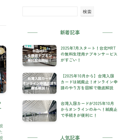
検索
新着記事
2025年7月スタート！台北MRT
光
の無料生理用ナプキンサービス
がすごい！
【2025年10月から】台湾入国
カードは紙廃止！オンライン申
請のやり方を図解で徹底解説
ら
台湾入国カードが2025年10月
す
からオンラインのみへ！紙廃止
で手続きが便利に！
観
た
人気記事
観