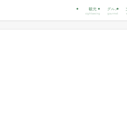
観光
グルメ
sightseeing
gourmet