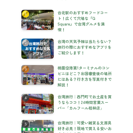
台北駅のおすすめフードコー
ト！広くて穴場な『Q
Square』で台湾グルメを満
喫！
台湾の天気予報は当たらない？
旅行の際におすすめなアプリを
ご紹介します！
桃園空港第1ターミナルのコン
ビニはどこ？出国審査後の場所
にはある？行き方を写真付きで
解説！
台湾旅行｜西門町でお土産を買
うならココ！24時間営業スー
パー「カルフール桂林店」
台湾旅行｜可愛い雑貨＆文房具
好き必見！現地で買える安いお