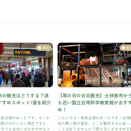
観光
観
日の観光はどうする？過
【雨の日の台北観光】士林夜市か
すすめスポット7選を紹介
も近い国立台湾科学教育館がおす
め！
来来台湾のゆーたです。せっか
こんにちは！来来台湾のゆーたです！台湾
が雨の日だと少し残念ですよ
光の際に雨の場合、どこを観光するか迷っ
の日でも台北にはおすすめなス
ことはありませんか？雨の日におすすめな