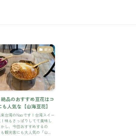
観光
| 絶品のおすすめ豆花はコ
にも人気な【山海豆花】
来台湾のNaoです！台湾スイー
花！味もさっぱりしてて美味し
しかし、今回おすすめするの
も観光客にも大人気の「山...