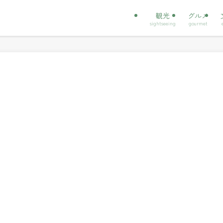
観光
グルメ
sightseeing
gourmet