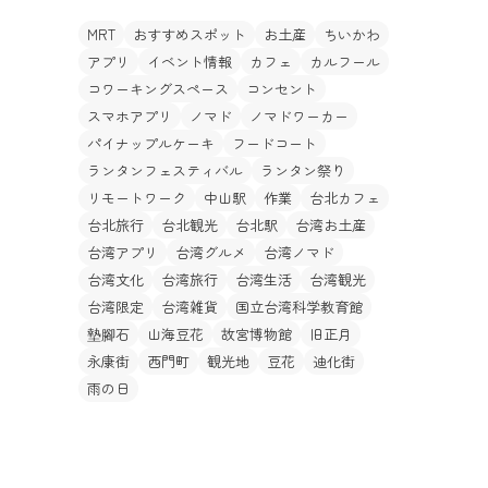
MRT
おすすめスポット
お土産
ちいかわ
アプリ
イベント情報
カフェ
カルフール
コワーキングスペース
コンセント
スマホアプリ
ノマド
ノマドワーカー
パイナップルケーキ
フードコート
ランタンフェスティバル
ランタン祭り
リモートワーク
中山駅
作業
台北カフェ
台北旅行
台北観光
台北駅
台湾お土産
台湾アプリ
台湾グルメ
台湾ノマド
台湾文化
台湾旅行
台湾生活
台湾観光
台湾限定
台湾雑貨
国立台湾科学教育館
墊腳石
山海豆花
故宮博物館
旧正月
永康街
西門町
観光地
豆花
迪化街
雨の日