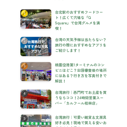
台北駅のおすすめフードコー
ト！広くて穴場な『Q
Square』で台湾グルメを満
喫！
台湾の天気予報は当たらない？
旅行の際におすすめなアプリを
ご紹介します！
桃園空港第1ターミナルのコン
ビニはどこ？出国審査後の場所
にはある？行き方を写真付きで
解説！
台湾旅行｜西門町でお土産を買
うならココ！24時間営業スー
パー「カルフール桂林店」
台湾旅行｜可愛い雑貨＆文房具
好き必見！現地で買える安いお