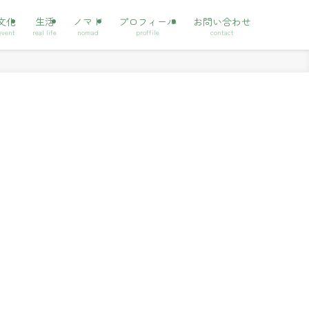
文化
生活
ノマド
プロフィール
お問い合わせ
event
real life
nomad
proffile
contact