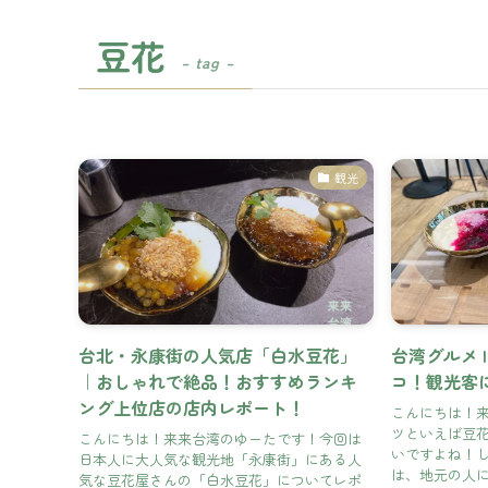
豆花
– tag –
観光
台北・永康街の人気店「白水豆花」
台湾グルメ 
｜おしゃれで絶品！おすすめランキ
コ！観光客
ング上位店の店内レポート！
こんにちは！来
ツといえば豆
こんにちは！来来台湾のゆーたです！今回は
いですよね！
日本人に大人気な観光地「永康街」にある人
は、地元の人に
気な豆花屋さんの「白水豆花」についてレポ