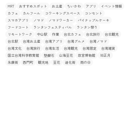
MRT
おすすめスポット
お土産
ちいかわ
アプリ
イベント情報
カフェ
カルフール
コワーキングスペース
コンセント
スマホアプリ
ノマド
ノマドワーカー
パイナップルケーキ
フードコート
ランタンフェスティバル
ランタン祭り
リモートワーク
中山駅
作業
台北カフェ
台北旅行
台北観光
台北駅
台湾お土産
台湾アプリ
台湾グルメ
台湾ノマド
台湾文化
台湾旅行
台湾生活
台湾観光
台湾限定
台湾雑貨
国立台湾科学教育館
墊腳石
山海豆花
故宮博物館
旧正月
永康街
西門町
観光地
豆花
迪化街
雨の日