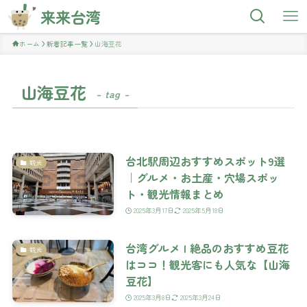
来来台湾
ホーム
新着記事一覧
山海豆花
山海豆花
– tag –
台北駅周辺おすすめスポット9選
観光
｜グルメ・お土産・穴場スポッ
ト・観光情報まとめ
2025年3月17日
2025年5月18日
台湾グルメ | 絶品のおすすめ豆花
観光
はココ！観光客にも人気な【山海
豆花】
2025年3月8日
2025年3月24日