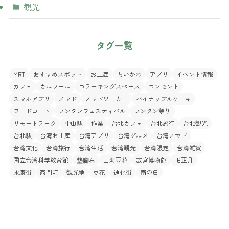
観光
タグ一覧
MRT
おすすめスポット
お土産
ちいかわ
アプリ
イベント情報
カフェ
カルフール
コワーキングスペース
コンセント
スマホアプリ
ノマド
ノマドワーカー
パイナップルケーキ
フードコート
ランタンフェスティバル
ランタン祭り
リモートワーク
中山駅
作業
台北カフェ
台北旅行
台北観光
台北駅
台湾お土産
台湾アプリ
台湾グルメ
台湾ノマド
台湾文化
台湾旅行
台湾生活
台湾観光
台湾限定
台湾雑貨
国立台湾科学教育館
墊腳石
山海豆花
故宮博物館
旧正月
永康街
西門町
観光地
豆花
迪化街
雨の日