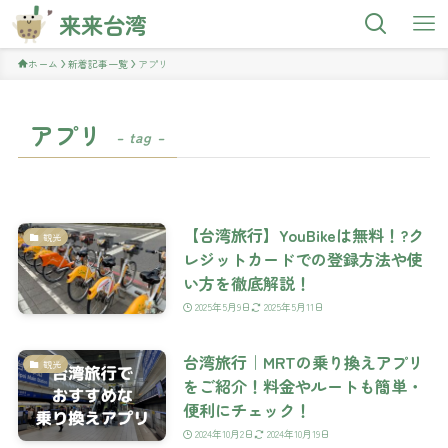
来来台湾
ホーム
新着記事一覧
アプリ
アプリ
– tag –
【台湾旅行】YouBikeは無料！?ク
観光
レジットカードでの登録方法や使
い方を徹底解説！
2025年5月9日
2025年5月11日
台湾旅行｜MRTの乗り換えアプリ
観光
をご紹介！料金やルートも簡単・
便利にチェック！
2024年10月2日
2024年10月19日