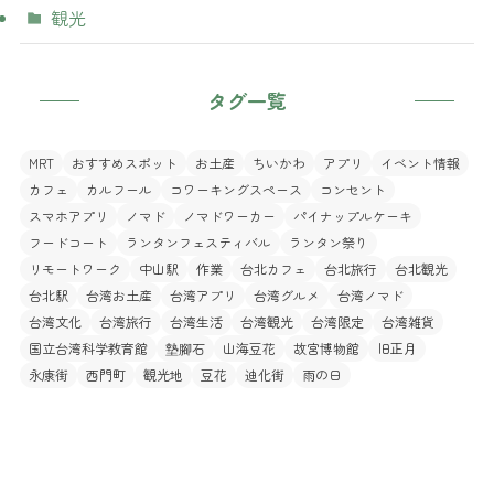
観光
タグ一覧
MRT
おすすめスポット
お土産
ちいかわ
アプリ
イベント情報
カフェ
カルフール
コワーキングスペース
コンセント
スマホアプリ
ノマド
ノマドワーカー
パイナップルケーキ
フードコート
ランタンフェスティバル
ランタン祭り
リモートワーク
中山駅
作業
台北カフェ
台北旅行
台北観光
台北駅
台湾お土産
台湾アプリ
台湾グルメ
台湾ノマド
台湾文化
台湾旅行
台湾生活
台湾観光
台湾限定
台湾雑貨
国立台湾科学教育館
墊腳石
山海豆花
故宮博物館
旧正月
永康街
西門町
観光地
豆花
迪化街
雨の日