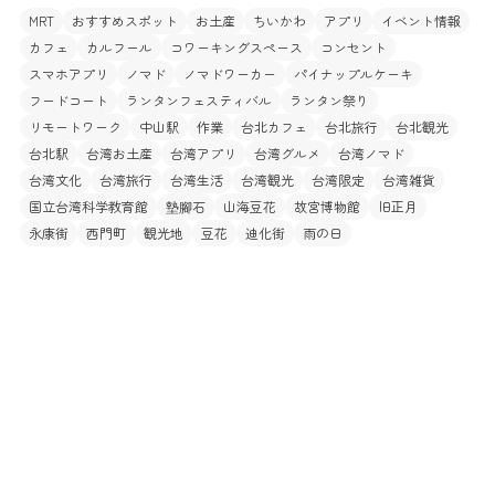
MRT
おすすめスポット
お土産
ちいかわ
アプリ
イベント情報
カフェ
カルフール
コワーキングスペース
コンセント
スマホアプリ
ノマド
ノマドワーカー
パイナップルケーキ
フードコート
ランタンフェスティバル
ランタン祭り
リモートワーク
中山駅
作業
台北カフェ
台北旅行
台北観光
台北駅
台湾お土産
台湾アプリ
台湾グルメ
台湾ノマド
台湾文化
台湾旅行
台湾生活
台湾観光
台湾限定
台湾雑貨
国立台湾科学教育館
墊腳石
山海豆花
故宮博物館
旧正月
永康街
西門町
観光地
豆花
迪化街
雨の日